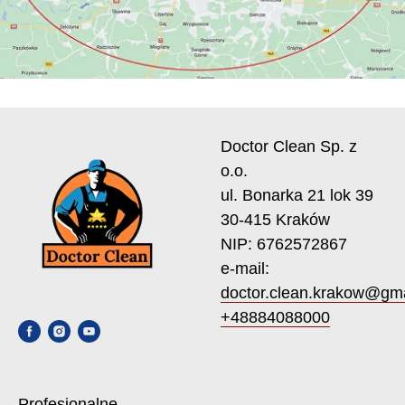
Doctor Clean Sp. z
o.o.
ul. Bonarka 21 lok 39
30-415 Kraków
NIP: 6762572867
e-mail:
doctor.clean.krakow@gm
+48884088000
Profesjonalne