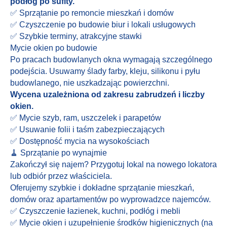
podłóg po sufity.
✅ Sprzątanie po remoncie mieszkań i domów
✅ Czyszczenie po budowie biur i lokali usługowych
✅ Szybkie terminy, atrakcyjne stawki
Mycie okien po budowie
Po pracach budowlanych okna wymagają szczególnego
podejścia. Usuwamy ślady farby, kleju, silikonu i pyłu
budowlanego, nie uszkadzając powierzchni.
Wycena uzależniona od zakresu zabrudzeń i liczby
okien.
✅ Mycie szyb, ram, uszczelek i parapetów
✅ Usuwanie folii i taśm zabezpieczających
✅ Dostępność mycia na wysokościach
🧹 Sprzątanie po wynajmie
Zakończył się najem? Przygotuj lokal na nowego lokatora
lub odbiór przez właściciela.
Oferujemy szybkie i dokładne sprzątanie mieszkań,
domów oraz apartamentów po wyprowadzce najemców.
✅ Czyszczenie łazienek, kuchni, podłóg i mebli
✅ Mycie okien i uzupełnienie środków higienicznych (na