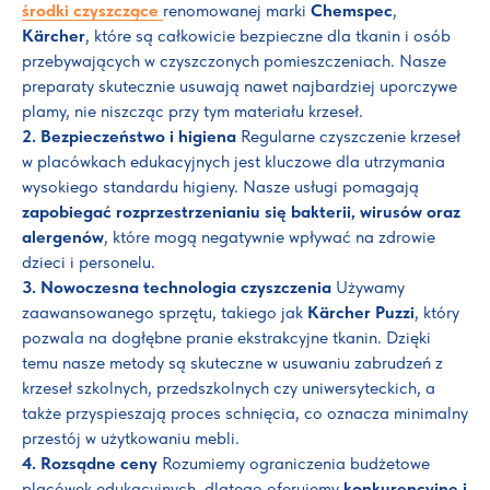
środki czyszczące
renomowanej marki
Chemspec
,
Kärcher
, które są całkowicie bezpieczne dla tkanin i osób
przebywających w czyszczonych pomieszczeniach. Nasze
preparaty skutecznie usuwają nawet najbardziej uporczywe
plamy, nie niszcząc przy tym materiału krzeseł.
2. Bezpieczeństwo i higiena
Regularne czyszczenie krzeseł
w placówkach edukacyjnych jest kluczowe dla utrzymania
wysokiego standardu higieny. Nasze usługi pomagają
zapobiegać rozprzestrzenianiu się bakterii, wirusów oraz
alergenów
, które mogą negatywnie wpływać na zdrowie
dzieci i personelu.
3. Nowoczesna technologia czyszczenia
Używamy
zaawansowanego sprzętu, takiego jak
Kärcher Puzzi
, który
pozwala na dogłębne pranie ekstrakcyjne tkanin. Dzięki
temu nasze metody są skuteczne w usuwaniu zabrudzeń z
krzeseł szkolnych, przedszkolnych czy uniwersyteckich, a
także przyspieszają proces schnięcia, co oznacza minimalny
przestój w użytkowaniu mebli.
4. Rozsądne ceny
Rozumiemy ograniczenia budżetowe
placówek edukacyjnych, dlatego oferujemy
konkurencyjne i